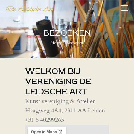
DE LEIDSCHE ART
De plaatst voor kunst
BEZOEKEN
Home
Bezoeken
HOME
COLLECTIES
VERENIGING
WELKOM BIJ
WIE WIJ ZIJN
VERENIGING DE
NIEUWS
LEIDSCHE ART
CONTACT
Kunst vereniging & Attelier
Haagweg 4A4, 2311 AA Leiden
+31 6 40299263