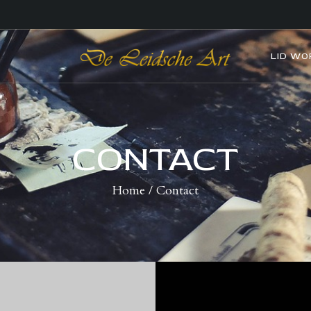
HOME
COLLECTIES
DE LEIDSCHE ART
LID WO
De plaatst voor kunst
VERENIGING
WIE WIJ ZIJN
CONTACT
NIEUWS
Home
Contact
CONTACT