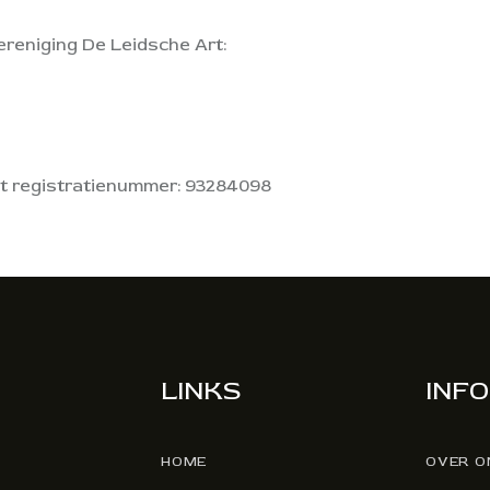
reniging De Leidsche Art:
 het registratienummer: 93284098
LINKS
INFO
HOME
OVER O