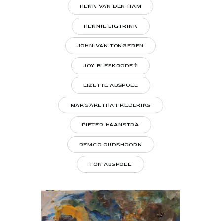
HENK VAN DEN HAM
HENNIE LIGTRINK
JOHN VAN TONGEREN
JOY BLEEKRODE♰
LIZETTE ABSPOEL
MARGARETHA FREDERIKS
PIETER HAANSTRA
REMCO OUDSHOORN
TON ABSPOEL