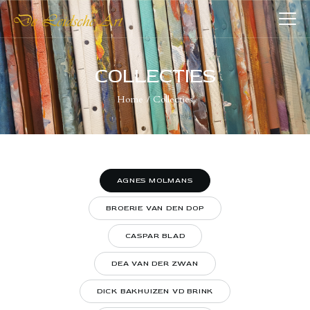
DE LEIDSCHE ART
De plaatst voor kunst
COLLECTIES
Home
Collecties
HOME
COLLECTIES
VERENIGING
WIE WIJ ZIJN
AGNES MOLMANS
NIEUWS
BROERIE VAN DEN DOP
CONTACT
CASPAR BLAD
DEA VAN DER ZWAN
DICK BAKHUIZEN VD BRINK