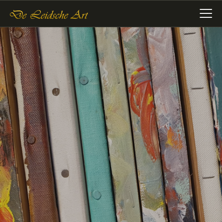
DE LEIDSCHE ART
De plaatst voor kunst
HOME
COLLECTIES
VERENIGING
WIE WIJ ZIJN
NIEUWS
CONTACT