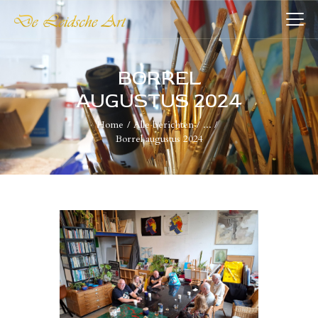
DE LEIDSCHE ART
De plaatst voor kunst
BORREL
AUGUSTUS 2024
HOME
Home
Alle berichten
...
COLLECTIES
Borrel augustus 2024
VERENIGING
WIE WIJ ZIJN
NIEUWS
CONTACT