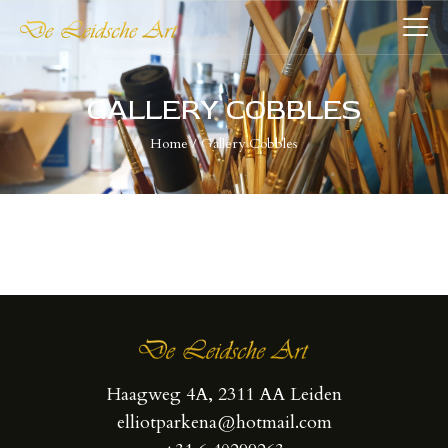
DE LEIDSCHE ART
De plaatst voor kunst
GALLERY COBBLES
Home
Gallery Cobbles
HOME
COLLECTIES
VERENIGING
WIE WIJ ZIJN
NIEUWS
CONTACT
Haagweg 4A, 2311 AA Leiden
elliotparkena@hotmail.com