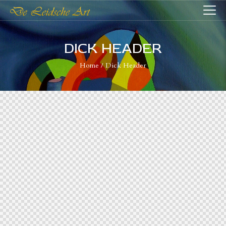
DICK HEADER
Home
Dick Header