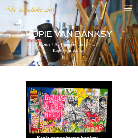
DE LEIDSCHE ART
De plaatst voor kunst
KOPIE VAN BANKSY
Home
All Portfolio items
...
HOME
Kopie van Banksy
COLLECTIES
VERENIGING
WIE WIJ ZIJN
NIEUWS
CONTACT