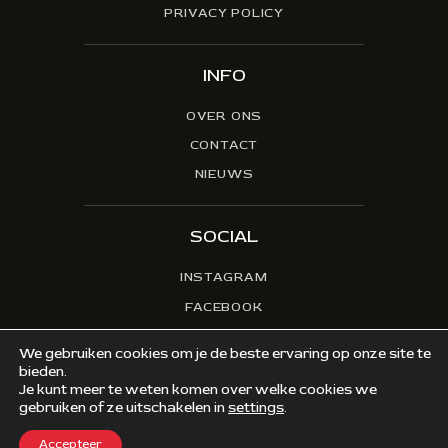
PRIVACY POLICY
INFO
OVER ONS
CONTACT
NIEUWS
SOCIAL
INSTAGRAM
FACEBOOK
We gebruiken cookies om je de beste ervaring op onze site te
bieden.
Je kunt meer te weten komen over welke cookies we
© 2026. VERENIGING DE LEIDSCHE ART. ALLE
gebruiken of ze uitschakelen in
settings
.
RECHTEN VOORBEHOUDEN.
Accepteer