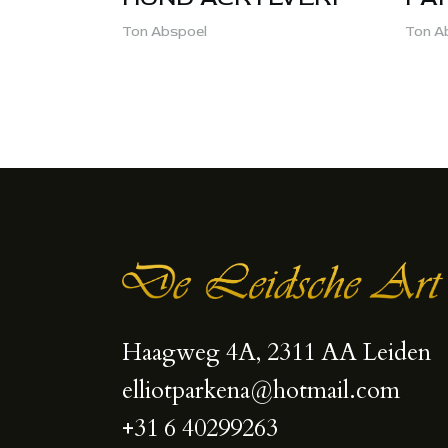
Ton Abspoel
Ton A
Haagweg 4A, 2311 AA Leiden
elliotparkena@hotmail.com
+31 6 40299263