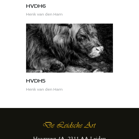
HVDH6
Henk van den Ham
HVDH5
Henk van den Ham
Haagweg 4A, 2311 AA Leiden