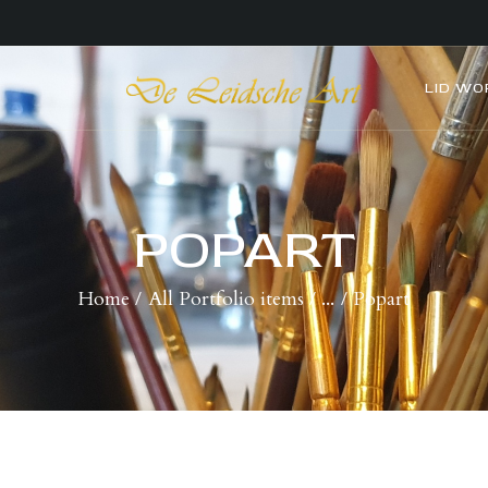
HOME
COLLECTIES
DE LEIDSCHE ART
LID WO
De plaatst voor kunst
VERENIGING
WIE WIJ ZIJN
POPART
NIEUWS
Home
All Portfolio items
...
Popart
CONTACT