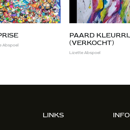
PRISE
PAARD KLEURRI
(VERKOCHT)
e Abspoel
Lizette Abspoel
LINKS
INFO