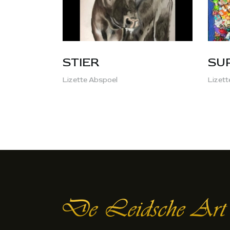
STIER
SU
Lizette Abspoel
Lizett