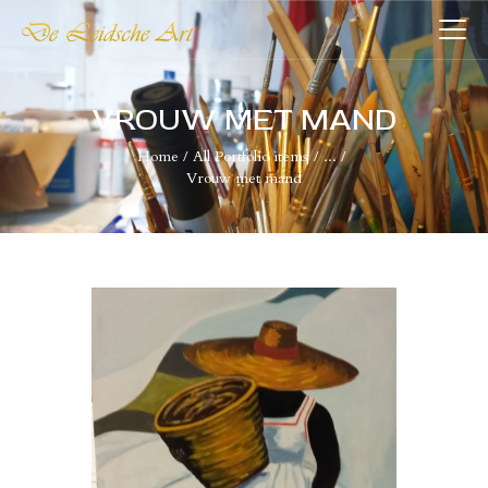
DE LEIDSCHE ART
De plaatst voor kunst
VROUW MET MAND
Home
All Portfolio items
...
HOME
Vrouw met mand
COLLECTIES
VERENIGING
WIE WIJ ZIJN
NIEUWS
CONTACT