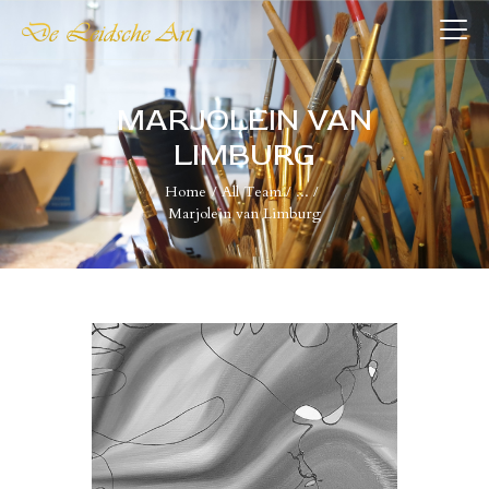
DE LEIDSCHE ART
De plaatst voor kunst
MARJOLEIN VAN
LIMBURG
HOME
Home
All Team
...
COLLECTIES
Marjolein van Limburg
VERENIGING
WIE WIJ ZIJN
NIEUWS
CONTACT