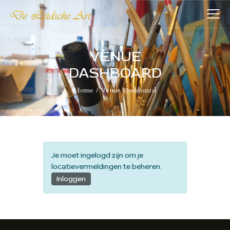
DE LEIDSCHE ART
De plaatst voor kunst
VENUE
DASHBOARD
HOME
Home
Venue Dashboard
COLLECTIES
VERENIGING
WIE WIJ ZIJN
NIEUWS
Je moet ingelogd zijn om je
CONTACT
locatievermeldingen te beheren.
Inloggen