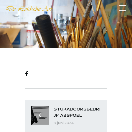
DE LEIDSCHE ART
De plaatst voor kunst
Home
HOME
COLLECTIES
VERENIGING
WIE WIJ ZIJN
NIEUWS
CONTACT
STUKADOORSBEDRI
JF ABSPOEL
9 juni 2024