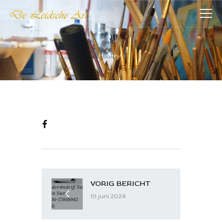
DE LEIDSCHE ART
De plaatst voor kunst
Home
HOME
COLLECTIES
VERENIGING
WIE WIJ ZIJN
NIEUWS
CONTACT
VORIG BERICHT
19 juni 2024