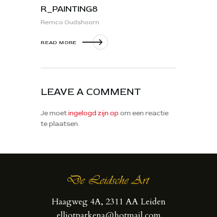
R_PAINTING8
Remco Oudshoorn
READ MORE
LEAVE A COMMENT
Je moet
ingelogd zijn op
om een reactie
te plaatsen.
Haagweg 4A, 2311 AA Leiden
elliotparkena@hotmail.com