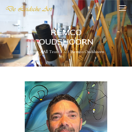
DE LEIDSCHE ART
De plaatst voor kunst
REMCO
OUDSHOORN
HOME
Home
All Team
...
Remco Oudshoorn
COLLECTIES
VERENIGING
WIE WIJ ZIJN
NIEUWS
CONTACT